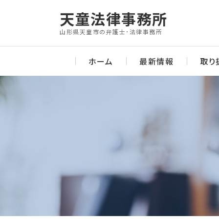
Skip
天童法律事務所
to
山形県天童市の弁護士･法律事務所
content
ホーム
最新情報
取り